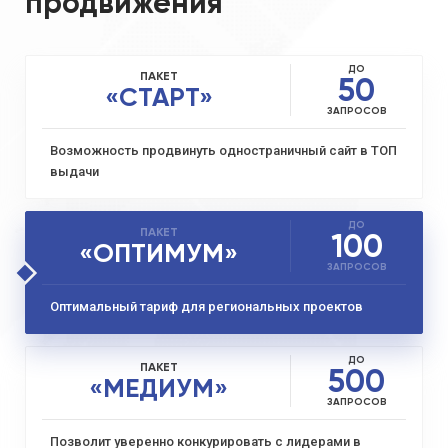
продвижения
Нельзя полагаться только
на рекламу или качественное содержание.
Внутренние меры оптимизации включают:
ДО
ПАКЕТ
50
«СТАРТ»
ЗАПРОСОВ
Возможность продвинуть одностраничный сайт в ТОП
выдачи
ДО
ПАКЕТ
100
«ОПТИМУМ»
ЗАПРОСОВ
Устранение ошибок внутреннего
Оптимальный тариф для региональных проектов
кода
ДО
ПАКЕТ
500
«МЕДИУМ»
ЗАПРОСОВ
Позволит уверенно конкурировать с лидерами в