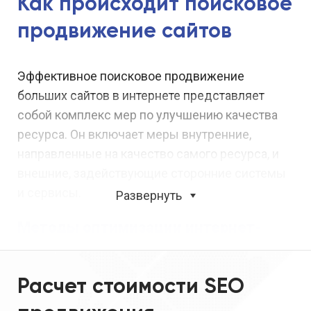
Как происходит поисковое
продвижение сайтов
Эффективное поисковое продвижение
больших сайтов в интернете представляет
собой комплекс мер по улучшению качества
ресурса. Он включает меры внутренние,
направленные на качество самого ресурса, и
внешние, задействующие сторонние системы
и сервисы.
Развернуть
Методы оптимизации интернет-
ресурса
Поднять сайт в поисковиках возможно
Расчет стоимости SEO
только в результате комплексной работы.