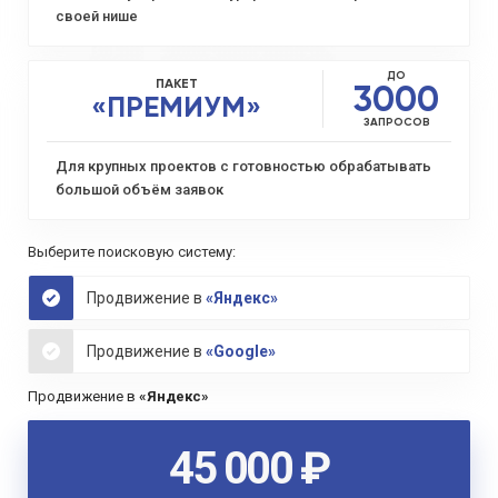
своей нише
ДО
ПАКЕТ
3000
«ПРЕМИУМ»
Повышение
ЗАПРОСОВ
уникальности и актуальности
Для крупных проектов с готовностью обрабатывать
контента
большой объём заявок
Выберите поисковую систему:
Продвижение в
«Яндекс»
Продвижение в
«Google»
Продвижение в
«Яндекс»
Подключение нового материала и
45 000 ₽
разделов